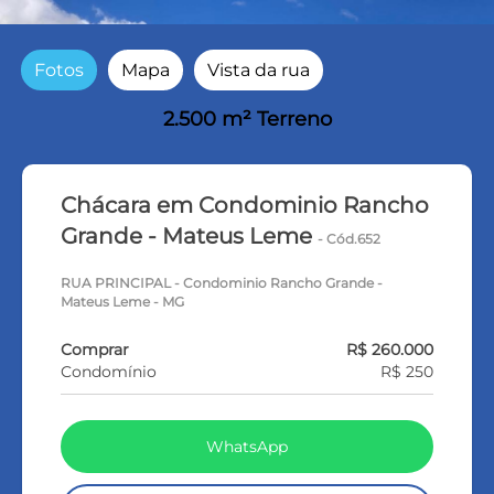
Fotos
Mapa
Vista da rua
2.500 m² Terreno
Chácara em Condominio Rancho
Grande - Mateus Leme
- Cód.652
RUA PRINCIPAL - Condominio Rancho Grande -
Mateus Leme - MG
Comprar
R$ 260.000
Condomínio
R$ 250
WhatsApp