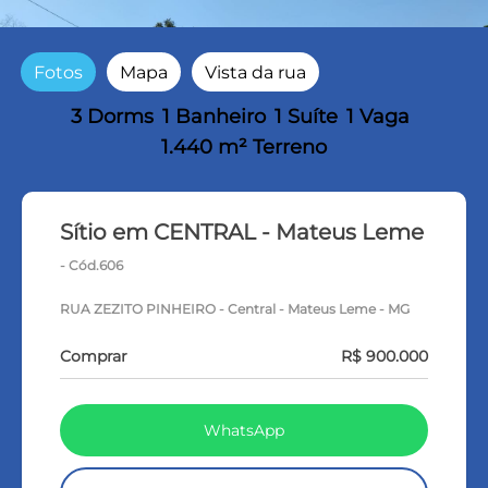
Fotos
Mapa
Vista da rua
3 Dorms
1 Banheiro
1 Suíte
1 Vaga
1.440 m² Terreno
Sítio em CENTRAL - Mateus Leme
- Cód.606
RUA ZEZITO PINHEIRO - Central - Mateus Leme - MG
Comprar
R$ 900.000
WhatsApp