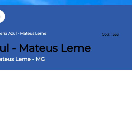
a
erra Azul - Mateus Leme
Cód: 1553
ul - Mateus Leme
Mateus Leme - MG