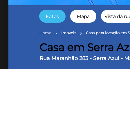
Fotos
Mapa
Vista da ru
Home
Imoveis
Casa para locação em S
chevron_right
chevron_right
Casa em Serra Az
Rua Maranhão 283 - Serra Azul - 
1 Dorm
1 Banheiro