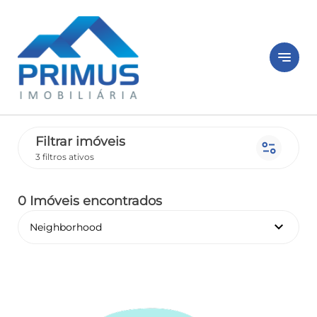
notes
Filtrar imóveis
page_info
3 filtros ativos
0 Imóveis encontrados
keyboard_arrow_down
Neighborhood